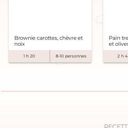
Brownie carottes, chèvre et
Pain tre
noix
et olive
1
h
20
8-10 personnes
2
h
4
RECETT