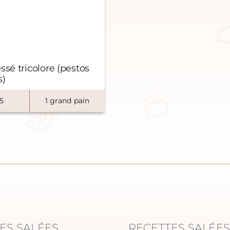
ssé tricolore (pestos
s)
5
1
grand pain
ES SALÉES
RECETTES SALÉE