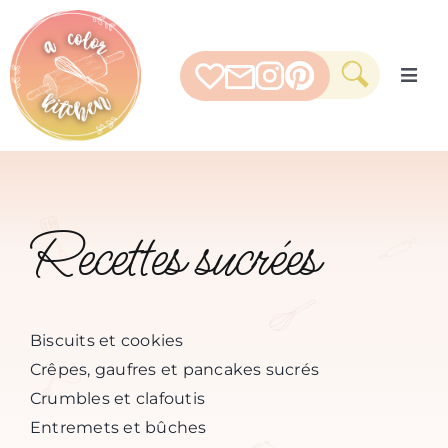
Skip
to
content
Togg
Navig
RECETTES SALÉES
Recettes sucrées
RECETTES SUCRÉES
MATÉRIEL
Biscuits et cookies
Crêpes, gaufres et pancakes sucrés
PAR THEME
Crumbles et clafoutis
Entremets et bûches
MES FAVORIS