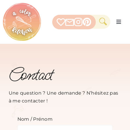
Skip
to
content
Togg
Navig
RECETTES SALÉES
Contact
RECETTES SUCRÉES
MATÉRIEL
Une question ? Une demande ? N’hésitez pas
à me contacter !
PAR THEME
Nom / Prénom
MES FAVORIS