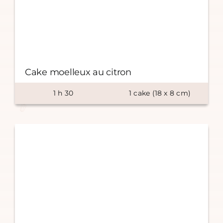
Cake moelleux au citron
1
h
30
1
cake (18 x
8
cm)