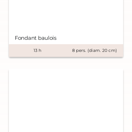
Fondant baulois
13
h
8
pers. (diam.
20
cm)