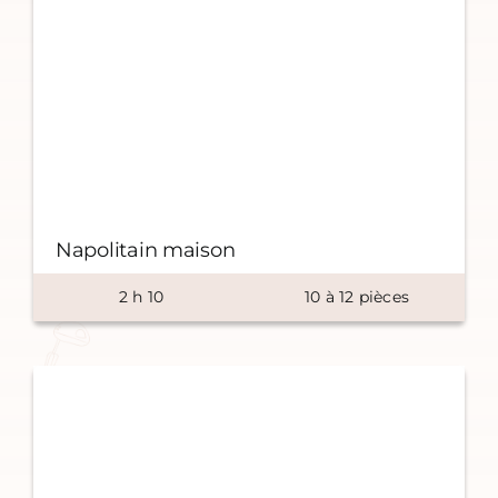
Napolitain maison
2
h
10
10
à
12
pièces