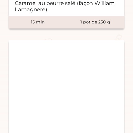
Caramel au beurre salé (façon William
Lamagnère)
15
min
1
pot de
250
g