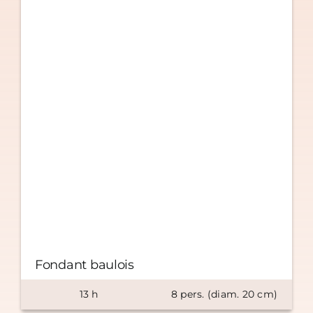
Fondant baulois
13
h
8
pers. (diam.
20
cm)