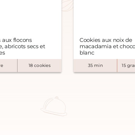
 aux flocons
Cookies aux noix de
, abricots secs et
macadamia et choco
es
blanc
re
18
cookies
35
min
15
gran