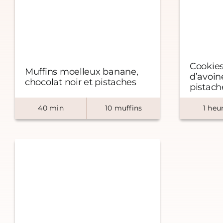
Cookies
Muffins moelleux banane,
d’avoine
chocolat noir et pistaches
pistach
40
min
10
muffins
1
heu