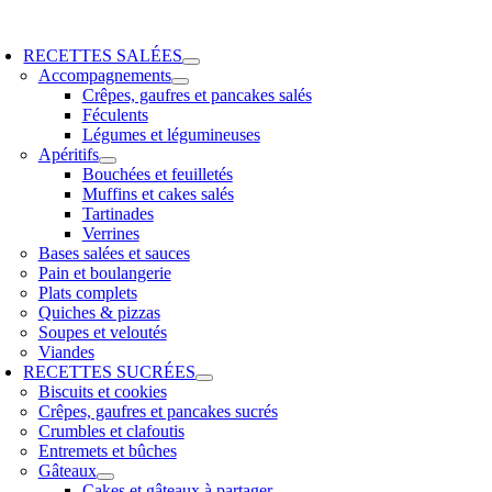
Skip
oggle
to
avigation
RECETTES SALÉES
content
Accompagnements
Crêpes, gaufres et pancakes salés
Féculents
Légumes et légumineuses
Apéritifs
Bouchées et feuilletés
Muffins et cakes salés
Tartinades
Verrines
Bases salées et sauces
Pain et boulangerie
Plats complets
Quiches & pizzas
Soupes et veloutés
Viandes
RECETTES SUCRÉES
Biscuits et cookies
Crêpes, gaufres et pancakes sucrés
Crumbles et clafoutis
Entremets et bûches
Gâteaux
Cakes et gâteaux à partager