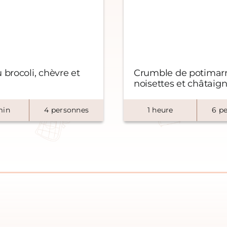
 brocoli, chèvre et
Crumble de potimarr
noisettes et châtaig
in
4
personnes
1
heure
6
pe