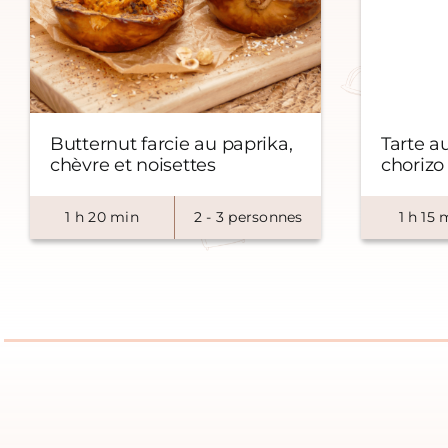
Butternut farcie au paprika,
Tarte au
chèvre et noisettes
chorizo
1
h
20
min
2
-
3
personnes
1
h
15
m