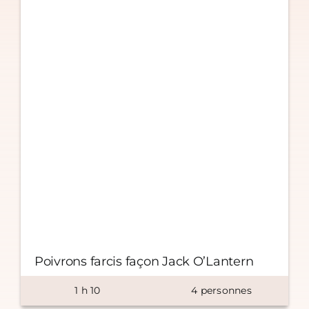
Poivrons farcis façon Jack O’Lantern
1
h
10
4
personnes