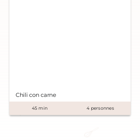
Chili con carne
45
min
4
personnes