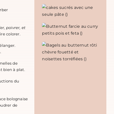
rber
ler, poivrer, et
ire colorer.
élanger.
s
.
melles de
t bien à plat.
uctions du
auce bolognaise
oudrer de