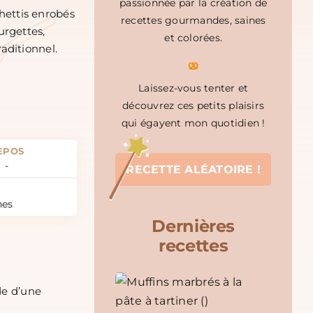
passionnée par la création de
hettis enrobés
recettes gourmandes, saines
urgettes,
et colorées.
aditionnel.
Laissez-vous tenter et
découvrez ces petits plaisirs
qui égayent mon quotidien !
EPOS
-
RECETTE ALÉATOIRE !
nes
Dernières
recettes
de d’une