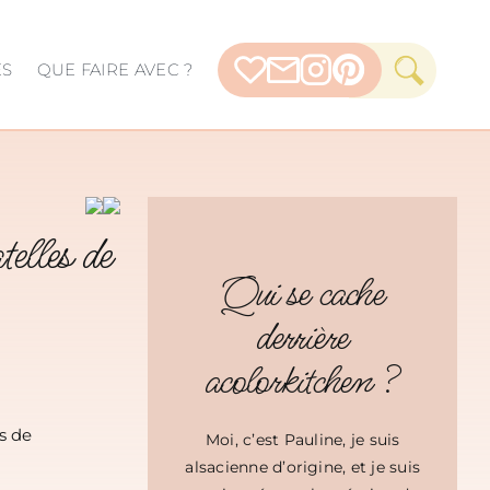
ES
QUE FAIRE AVEC ?
telles de
Qui se cache
derrière
acolorkitchen ?
s de
Moi, c’est Pauline, je suis
alsacienne d’origine, et je suis