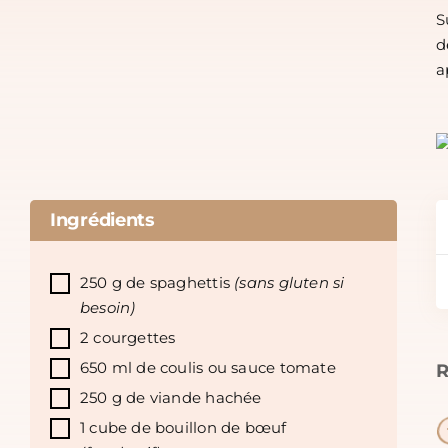
S
d
a
Ingrédients
250 g de spaghettis
(sans gluten si
besoin)
2 courgettes
650 ml de coulis ou sauce tomate
R
250 g de viande hachée
1 cube de bouillon de bœuf