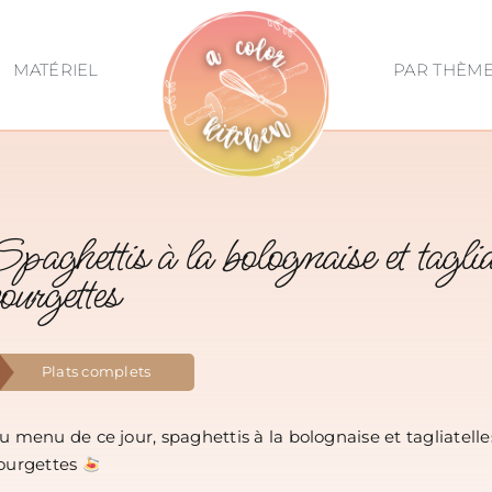
MATÉRIEL
PAR THÈM
Spaghettis à la bolognaise et taglia
courgettes
Plats complets
u menu de ce jour, spaghettis à la bolognaise et tagliatelle
ourgettes