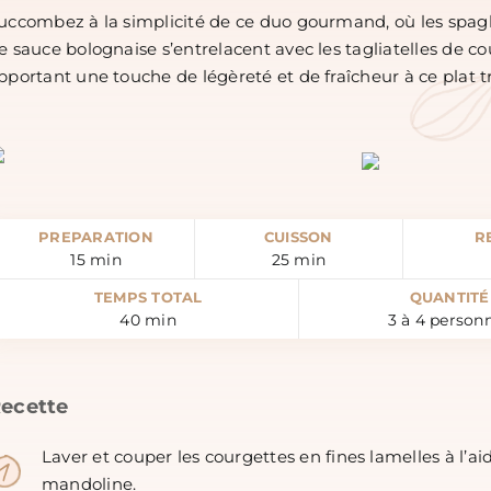
uccombez à la simplicité de ce duo gourmand, où les spag
e sauce bolognaise s’entrelacent avec les tagliatelles de co
pportant une touche de légèreté et de fraîcheur à ce plat tr
PREPARATION
CUISSON
R
15
min
25
min
TEMPS TOTAL
QUANTITÉ
40
min
3
à
4
person
ecette
Laver et couper les courgettes en fines lamelles à l’ai
mandoline.