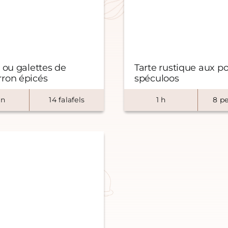
s ou galettes de
Tarte rustique aux po
ron épicés
spéculoos
n
14
falafels
1
h
8
pe