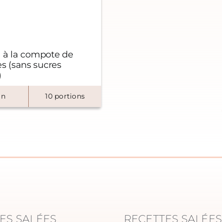
 à la compote de
 (sans sucres
)
n
10
portions
ES SALÉES
RECETTES SALÉE