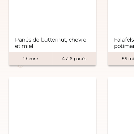
Panés de butternut, chèvre
Falafel
et miel
potimar
1
heure
4
à
6
panés
55
mi