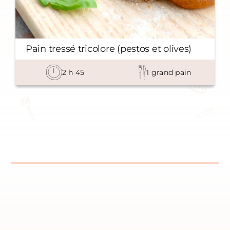
Pain tressé tricolore (pestos et olives)
2
h
45
1
grand pain