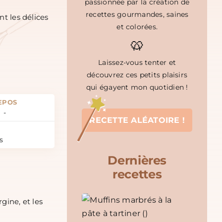
passionnée par la création de
recettes gourmandes, saines
t les délices
et colorées.
🥨
Laissez-vous tenter et
découvrez ces petits plaisirs
qui égayent mon quotidien !
EPOS
-
RECETTE ALÉATOIRE !
s
Dernières
recettes
gine, et les