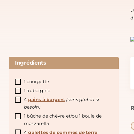
U
d
Ingrédients
1 courgette
1 aubergine
4
pains à burgers
(sans gluten si
besoin)
R
1 bûche de chèvre et/ou 1 boule de
mozzarella
4
galettes de pommes de terre