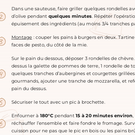
Dans une sauteuse, faire griller quelques rondelles ave
d’olive pendant
quelques minutes
. Répéter l’opérati
épuisement des ingrédients (au moins 3/4 tranches pa
Montage
: c
ouper les pains à burgers en deux. Tartine
faces de pesto, du côté de la mie.
Sur le pain du dessous, déposer 3 rondelles de chèvre.
dessus la galette de pommes de terre, 1 rondelle de t
quelques tranches d’aubergines et courgettes grillées.
gourmands, ajouter une tranche de mozzarella, et ref
pain du dessus.
Sécuriser le tout avec un pic à brochette.
Enfourner à
180°C
pendant
15 à 20 minutes environ
,
réchauffer l’ensemble et faire fondre le fromage. Surve
cuisson pour ne pas que le pic en bois ou les pains brû