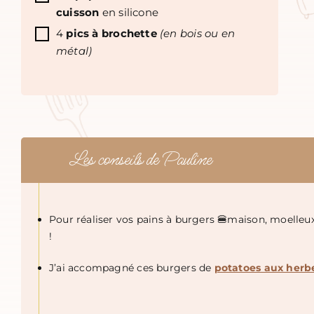
cuisson
en silicone
4
pics à brochette
(en bois ou en
métal)
Les conseils de Pauline
Pour réaliser vos pains à burgers 🍔maison, moelleux
!
J’ai accompagné ces burgers de
potatoes aux herb