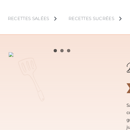
Skip
to
RECETTES SALÉES
RECETTES SUCRÉES
content
S
c
g
j