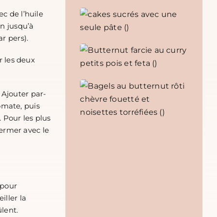
c de l’huile
on jusqu’à
r pers).
r les deux
 Ajouter par-
omate, puis
 Pour les plus
ermer avec le
 pour
iller la
lent.