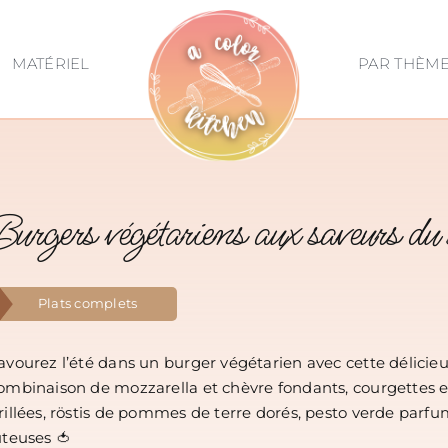
MATÉRIEL
PAR THÈM
Burgers végétariens aux saveurs du 
Plats complets
avourez l’été dans un burger végétarien avec cette délicie
ombinaison de mozzarella et chèvre fondants, courgettes 
rillées, röstis de pommes de terre dorés, pesto verde parf
uteuses 🍅