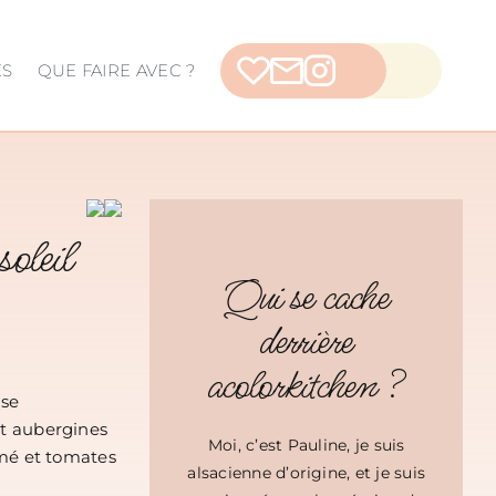
ES
QUE FAIRE AVEC ?
soleil
Qui se cache
derrière
acolorkitchen ?
use
et aubergines
Moi, c’est Pauline, je suis
umé et tomates
alsacienne d’origine, et je suis