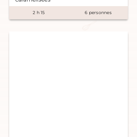
2
h
15
6
personnes