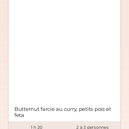
Butternut farcie au curry, petits pois et
feta
1
h
20
2
à
3
personnes