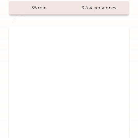
55
min
3
à
4
personnes