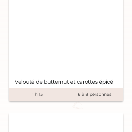
Velouté de butternut et carottes épicé
1
h
15
6
à
8
personnes