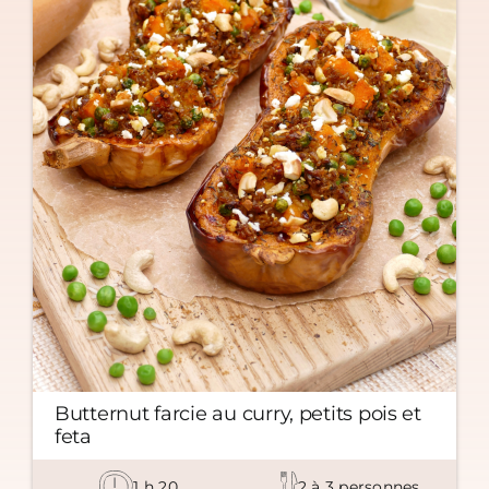
Butternut farcie au curry, petits pois et
feta
1
h
20
2
à
3
personnes