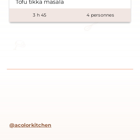
Tofu tikka masala
3
h
45
4
personnes
@acolorkitchen