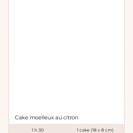
Cake moelleux au citron
1
h
30
1
cake (18 x
8
cm)