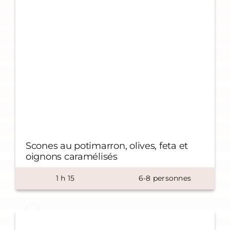
Scones au potimarron, olives, feta et
oignons caramélisés
1
h
15
6-8 personnes