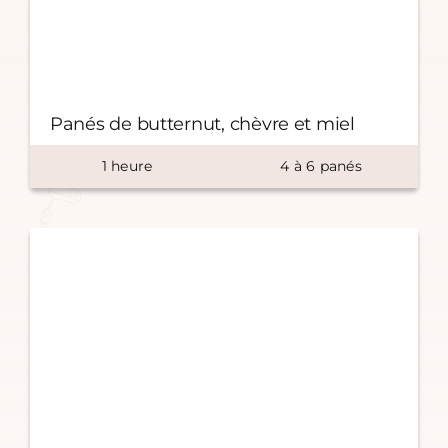
Panés de butternut, chèvre et miel
1
heure
4
à
6
panés