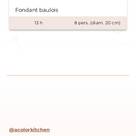
Fondant baulois
13
h
8
pers. (diam.
20
cm)
@acolorkitchen