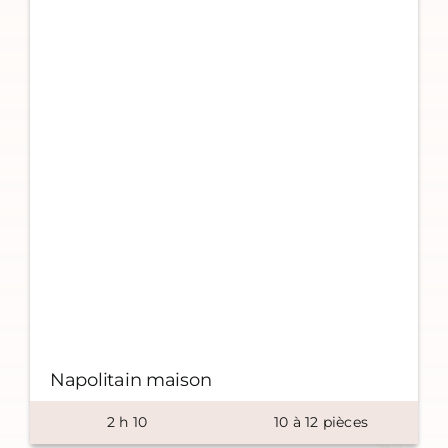
Napolitain maison
2
h
10
10
à
12
pièces