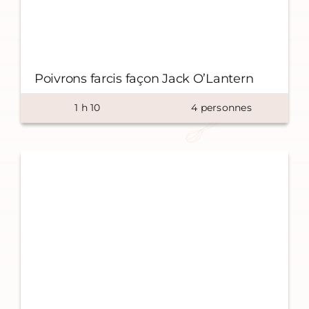
Poivrons farcis façon Jack O’Lantern
1
h
10
4
personnes