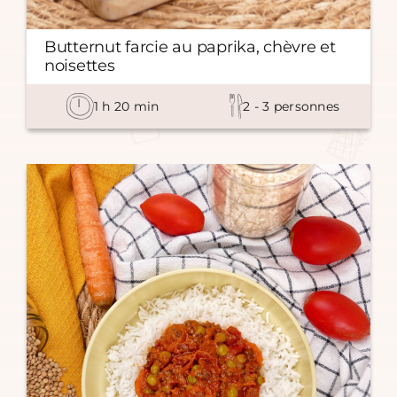
Butternut farcie au paprika, chèvre et
noisettes
1
h
20
min
2
-
3
personnes