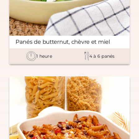
Panés de butternut, chèvre et miel
1
heure
4
à
6
panés