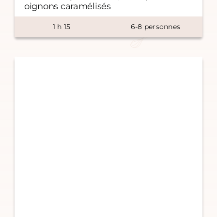
oignons caramélisés
1
h
15
6-8 personnes