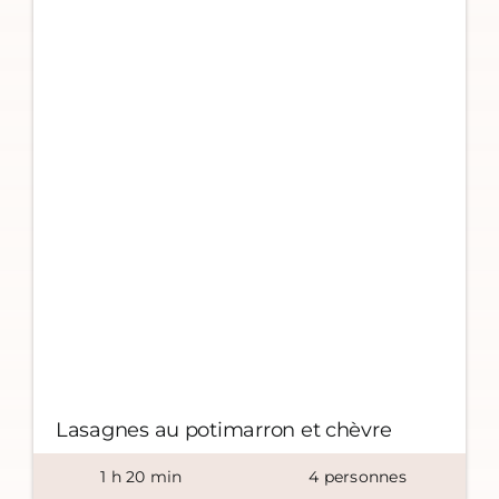
Lasagnes au potimarron et chèvre
1
h
20
min
4
personnes