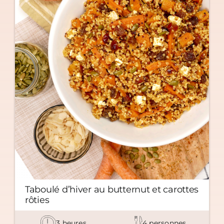
Taboulé d’hiver au butternut et carottes
rôties
3
heures
4
personnes