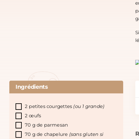
e
p
g
S
l
Ingrédients
2 petites courgettes
(ou 1 grande)
2 œufs
70 g de parmesan
R
70 g de chapelure
(sans gluten si