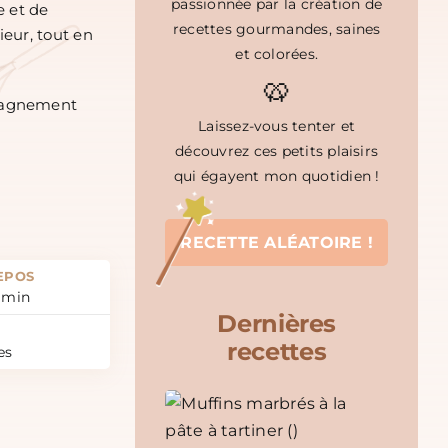
passionnée par la création de
e et de
recettes gourmandes, saines
ieur, tout en
et colorées.
🥨
mpagnement
Laissez-vous tenter et
découvrez ces petits plaisirs
qui égayent mon quotidien !
RECETTE ALÉATOIRE !
EPOS
min
Dernières
recettes
es