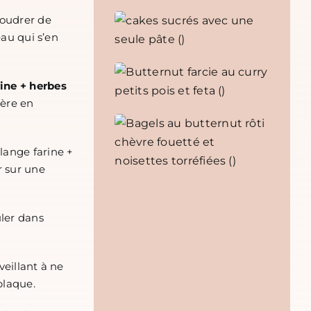
poudrer de
eau qui s’en
rine + herbes
ière en
lange farine +
r sur une
uler dans
veillant à ne
plaque.