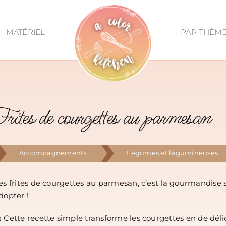
MATÉRIEL
PAR THÈM
Frites de courgettes au parmesan
Accompagnements
Légumes et légumineuses
es frites de courgettes au parmesan, c’est la gourmandise 
dopter !
 Cette recette simple transforme les courgettes en de délic