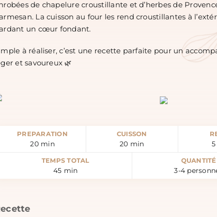
nrobées de chapelure croustillante et d’herbes de Provenc
armesan. La cuisson au four les rend croustillantes à l’extér
ardant un cœur fondant.
imple à réaliser, c’est une recette parfaite pour un acco
éger et savoureux 🌿
PREPARATION
CUISSON
R
20
min
20
min
5
TEMPS TOTAL
QUANTITÉ
45
min
3-4 personn
ecette