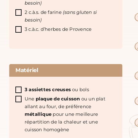
besoin)
2 c.à.s. de farine
(sans gluten si
besoin)
3 c.à.c. d’herbes de Provence
Matériel
3 assiettes creuses
ou bols
Une
plaque de cuisson
ou un plat
allant au four, de préférence
métallique
pour une meilleure
répartition de la chaleur et une
cuisson homogène