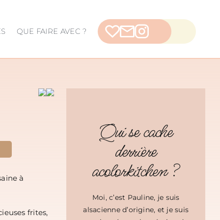
ES
QUE FAIRE AVEC ?
Qui se cache
derrière
acolorkitchen ?
saine à
Moi, c’est Pauline, je suis
alsacienne d’origine, et je suis
ieuses frites,