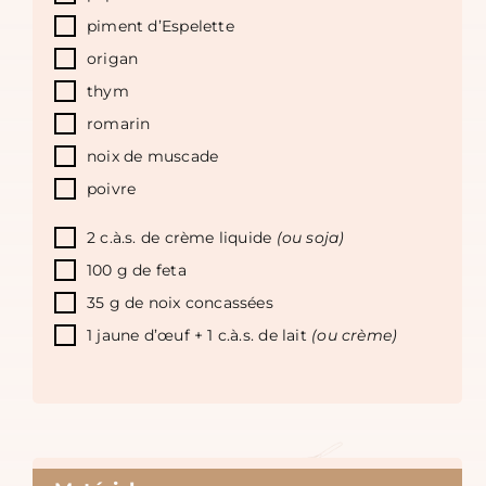
piment d’Espelette
origan
thym
romarin
noix de muscade
poivre
2 c.à.s. de crème liquide
(ou soja)
100 g de feta
35 g de noix concassées
1 jaune d’œuf + 1 c.à.s. de lait
(ou crème)