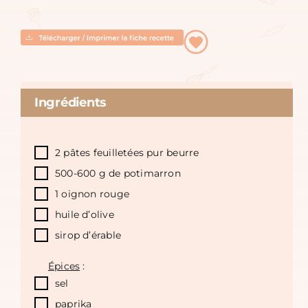
Ingrédients
2 pâtes feuilletées pur beurre
500-600 g de potimarron
1 oignon rouge
huile d’olive
sirop d’érable
Épices
:
sel
paprika