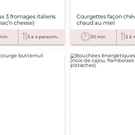
x 3 fromages italiens
Courgettes façon chè
mac’n cheese)
chaud au miel
min
3 à 4 personnes
30 min