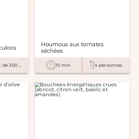
Houmous aux tomates
culoos
séchées
1 pot de 300 ml
10 min
4 personnes