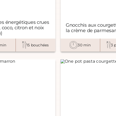
s énergétiques crues
Gnocchis aux courgett
 coco, citron et noix
la crème de parmesa
)
min
15 bouchées
30 min
3 