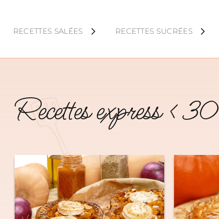
Skip
to
RECETTES SALÉES
RECETTES SUCRÉES
content
Recettes express < 30