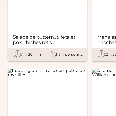
Salade de butternut, feta et
Manala
pois chiches rôtis
briochés
1 h 20 min
3 à 4 personnes
2 h 3