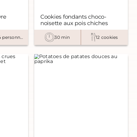
vre
Cookies fondants choco-
noisette aux pois chiches
2 à 4 personnes
30 min
12 cookies