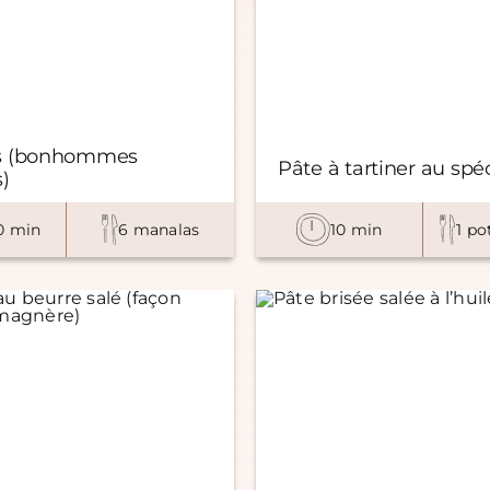
s (bonhommes
Pâte à tartiner au spé
)
0 min
6 manalas
10 min