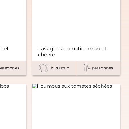
e et
Lasagnes au potimarron et
chèvre
personnes
1 h 20 min
4 personnes