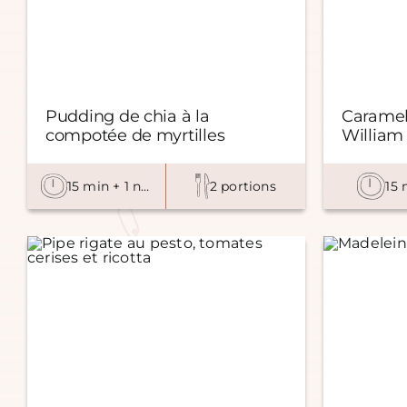
Pudding de chia à la
Caramel
compotée de myrtilles
William
15 min + 1 nuit
2 portions
15 