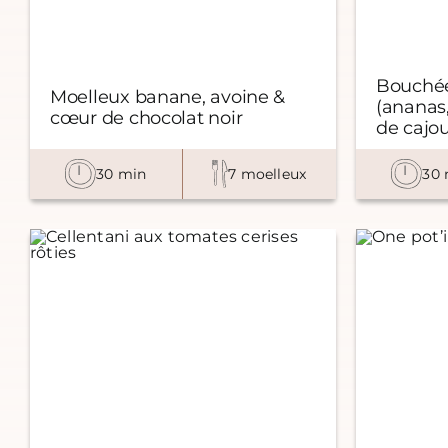
Bouchée
Moelleux banane, avoine &
(ananas,
cœur de chocolat noir
de cajou
30 min
7 moelleux
30 