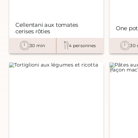
Cellentani aux tomates
One pot
cerises rôties
30 min
4 personnes
30 