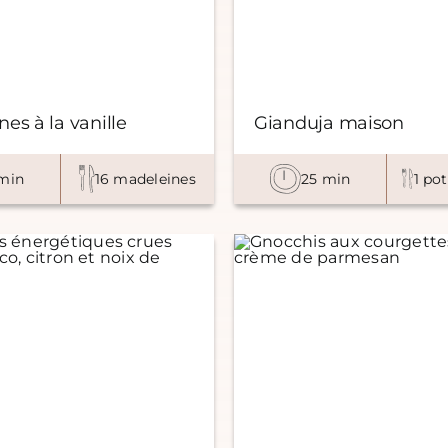
es à la vanille
Gianduja maison
min
16 madeleines
25 min