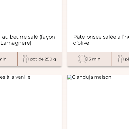
 au beurre salé (façon
Pâte brisée salée à l’h
 Lamagnère)
d’olive
min
1 pot de 250 g
15 min
1 p