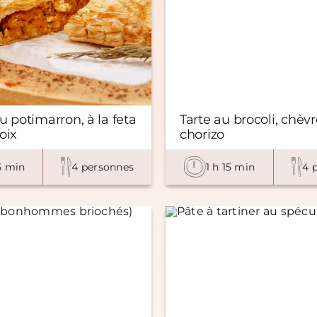
u potimarron, à la feta
Tarte au brocoli, chèvr
oix
chorizo
5 min
4 personnes
1 h 15 min
4 