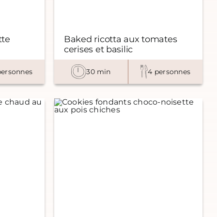
tte
Baked ricotta aux tomates
cerises et basilic
personnes
30 min
4 personnes