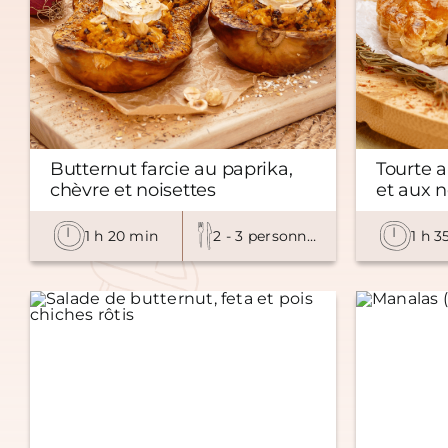
Butternut farcie au paprika,
Tourte a
chèvre et noisettes
et aux n
1 h 20 min
2 - 3 personnes
1 h 3