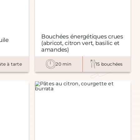
Bouchées énergétiques crues
uile
(abricot, citron vert, basilic et
amandes)
âte à tarte
20 min
15 bouchées