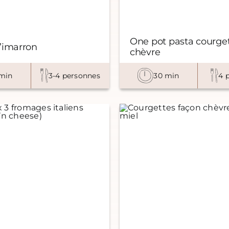
One pot pasta courge
’imarron
chèvre
min
3-4 personnes
30 min
4 